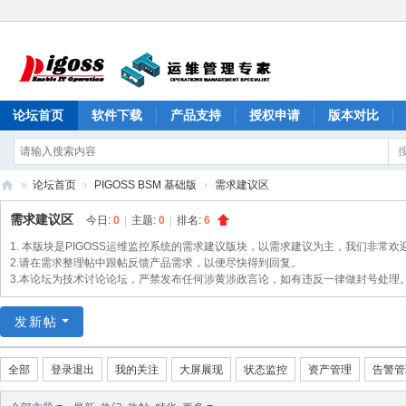
论坛首页
软件下载
产品支持
授权申请
版本对比
»
论坛首页
›
PIGOSS BSM 基础版
›
需求建议区
PI
需求建议区
今日:
0
|
主题:
0
|
排名:
6
G
1. 本版块是PIGOSS运维监控系统的需求建议版块，以需求建议为主，我们非常欢
O
2.请在需求整理帖中跟帖反馈产品需求，以便尽快得到回复。
3.本论坛为技术讨论论坛，严禁发布任何涉黄涉政言论，如有违反一律做封号处理
S
S
发新帖
产
品
全部
登录退出
我的关注
大屏展现
状态监控
资产管理
告警管
论