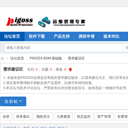
论坛首页
软件下载
产品支持
授权申请
版本对比
»
论坛首页
›
PIGOSS BSM 基础版
›
需求建议区
PI
需求建议区
今日:
0
|
主题:
0
|
排名:
6
G
1. 本版块是PIGOSS运维监控系统的需求建议版块，以需求建议为主，我们非常欢
O
2.请在需求整理帖中跟帖反馈产品需求，以便尽快得到回复。
3.本论坛为技术讨论论坛，严禁发布任何涉黄涉政言论，如有违反一律做封号处理
S
S
发新帖
产
品
全部
登录退出
我的关注
大屏展现
状态监控
资产管理
告警管
论