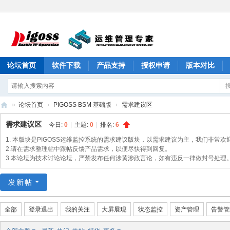
论坛首页
软件下载
产品支持
授权申请
版本对比
»
论坛首页
›
PIGOSS BSM 基础版
›
需求建议区
PI
需求建议区
今日:
0
|
主题:
0
|
排名:
6
G
1. 本版块是PIGOSS运维监控系统的需求建议版块，以需求建议为主，我们非常欢
O
2.请在需求整理帖中跟帖反馈产品需求，以便尽快得到回复。
3.本论坛为技术讨论论坛，严禁发布任何涉黄涉政言论，如有违反一律做封号处理
S
S
发新帖
产
品
全部
登录退出
我的关注
大屏展现
状态监控
资产管理
告警管
论