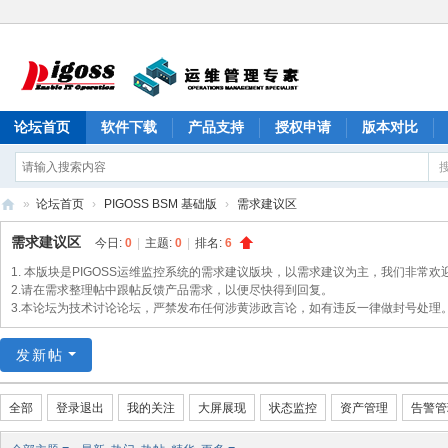
论坛首页
软件下载
产品支持
授权申请
版本对比
»
论坛首页
›
PIGOSS BSM 基础版
›
需求建议区
PI
需求建议区
今日:
0
|
主题:
0
|
排名:
6
G
1. 本版块是PIGOSS运维监控系统的需求建议版块，以需求建议为主，我们非常欢
O
2.请在需求整理帖中跟帖反馈产品需求，以便尽快得到回复。
3.本论坛为技术讨论论坛，严禁发布任何涉黄涉政言论，如有违反一律做封号处理
S
S
发新帖
产
品
全部
登录退出
我的关注
大屏展现
状态监控
资产管理
告警管
论